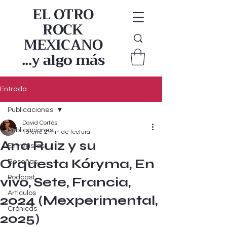
EL OTRO
ROCK
MEXICANO
...y algo más
Entrada
Publicaciones
David Cortés
Publicaciones
19 ene
2 min de lectura
Ana Ruiz y su
Entrevistas
Orquesta Kóryma, En
Reseñas
Podcast
vivo, Sete, Francia,
Artículos
2024 (Mexperimental,
Crónicas
2025)