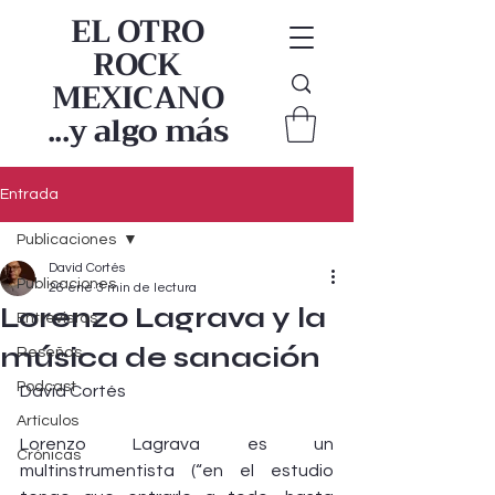
EL OTRO
ROCK
MEXICANO
...y algo más
Entrada
Publicaciones
David Cortés
Publicaciones
26 ene
3 min de lectura
Lorenzo Lagrava y la
Entrevistas
música de sanación
Reseñas
Podcast
David Cortés
Artículos
Lorenzo Lagrava es un 
Crónicas
multinstrumentista (“en el estudio 