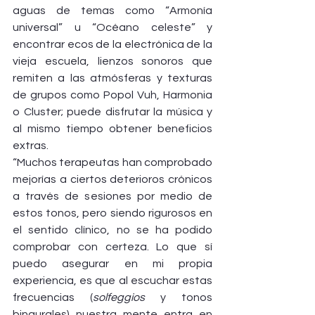
aguas de temas como “Armonía 
universal” u “Océano celeste” y 
encontrar ecos de la electrónica de la 
vieja escuela, lienzos sonoros que 
remiten a las atmósferas y texturas 
de grupos como Popol Vuh, Harmonia 
o Cluster; puede disfrutar la música y 
al mismo tiempo obtener beneficios 
extras.
“Muchos terapeutas han comprobado 
mejorías a ciertos deterioros crónicos 
a través de sesiones por medio de 
estos tonos, pero siendo rigurosos en 
el sentido clínico, no se ha podido 
comprobar con certeza. Lo que sí 
puedo asegurar en mi propia 
experiencia, es que al escuchar estas 
frecuencias (
solfeggios
 y tonos 
binaurales) nuestra mente entra en 