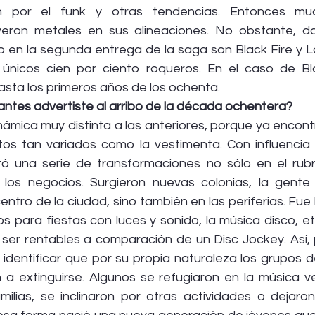
n por el funk y otras tendencias. Entonces mu
yeron metales en sus alineaciones. No obstante, d
o en la segunda entrega de la saga son Black Fire y La
 únicos cien por ciento roqueros. En el caso de Bla
asta los primeros años de los ochenta.
ntes advertiste al arribo de la década ochentera?
ámica muy distinta a las anteriores, porque ya encon
os tan variados como la vestimenta. Con influencia d
 una serie de transformaciones no sólo en el rubro
 los negocios. Surgieron nuevas colonias, la gente
ntro de la ciudad, sino también en las periferias. Fue 
cios para fiestas con luces y sonido, la música disco, et
ser rentables a comparación de un Disc Jockey. Así, pr
dentificar que por su propia naturaleza los grupos de
 extinguirse. Algunos se refugiaron en la música vers
ilias, se inclinaron por otras actividades o dejaron