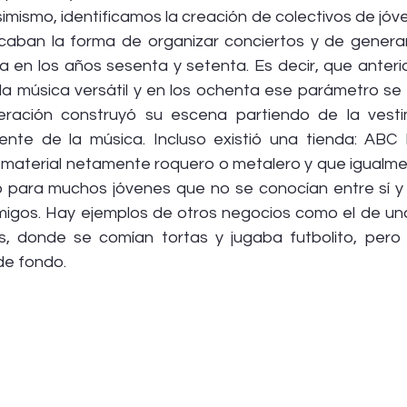
imismo, identificamos la creación de colectivos de jóv
caban la forma de organizar conciertos y de generar
ía en los años sesenta y setenta. Es decir, que anteri
la música versátil y en los ochenta ese parámetro se 
eración construyó su escena partiendo de la vesti
ente de la música. Incluso existió una tienda: ABC 
r material netamente roquero o metalero y que igualmen
 para muchos jóvenes que no se conocían entre sí y 
igos. Hay ejemplos de otros negocios como el de una
s, donde se comían tortas y jugaba futbolito, pero
e fondo.