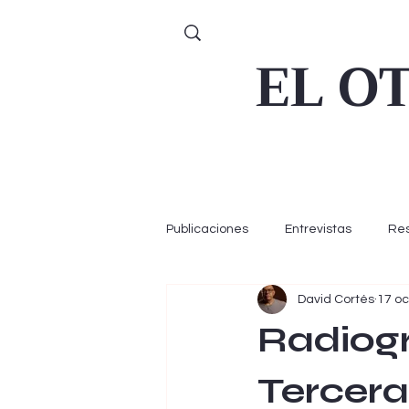
EL O
Publicaciones
Entrevistas
Re
David Cortés
17 oc
Radiogr
Tercera