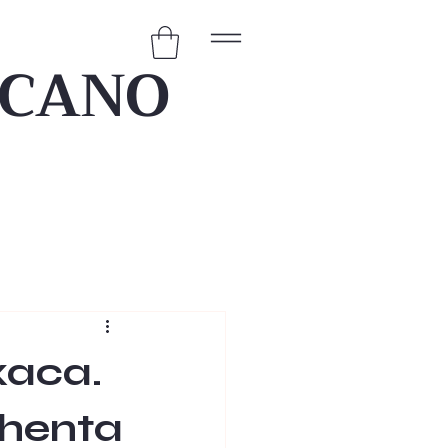
ICANO
xaca.
chenta