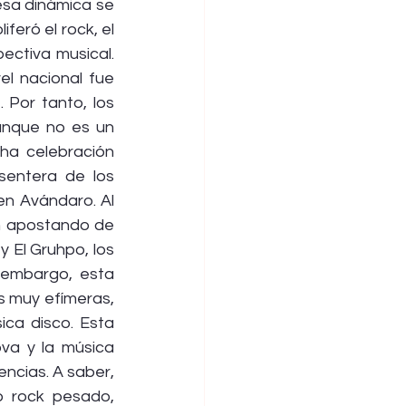
sa dinámica se 
eró el rock, el 
ctiva musical. 
l nacional fue 
Por tanto, los 
unque no es un 
ha celebración 
entera de los 
n Avándaro. Al 
n apostando de 
 El Gruhpo, los 
embargo, esta 
 muy efímeras, 
ca disco. Esta 
a y la música 
ncias. A saber, 
 rock pesado, 