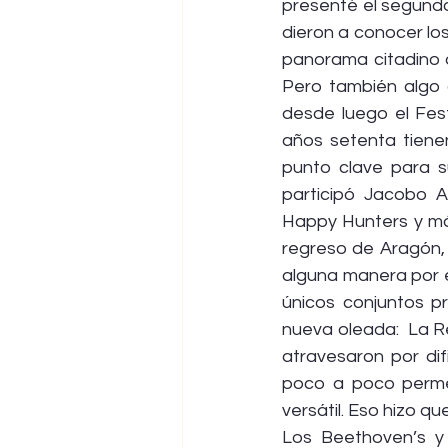
presenté el segundo
dieron a conocer los
panorama citadino d
Pero también algo q
desde luego el Fest
años setenta tienen
punto clave para su
participó Jacobo A
Happy Hunters y más
regreso de Aragón,
alguna manera por e
únicos conjuntos p
nueva oleada:  La R
atravesaron por dif
poco a poco permeó
versátil. Eso hizo q
Los Beethoven’s y