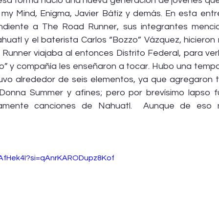
esa forma nació una nueva generación de jóvenes qu
n my Mind, Enigma, Javier Bátiz y demás. En esta entre
ndiente a The Road Runner, sus integrantes mencio
uatl y el baterista Carlos “Bozzo” Vázquez, hicieron
 Runner viajaba al entonces Distrito Federal, para ver
o” y compañía les enseñaron a tocar. Hubo una tempor
vo alrededor de seis elementos, ya que agregaron t
Donna Summer y afines; pero por brevísimo lapso fu
icamente canciones de Nahuatl.  Aunque de eso 
uSAfHek4I?si=qAnrKARODupz8Kof