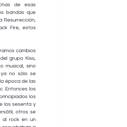
chas de esas 
os bandas que 
 Resurrección, 
ck Fire, estos 
tramos cambios 
el grupo Kiss, 
 musical, sino 
 ya no sólo se 
la época de las 
c. Entonces los 
incipiados los 
 los sesenta y 
átil, otros se 
 al rock en un 