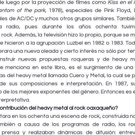
de luego por la proyección de filmes como 
antom of the park
, 1978), especiales de Pink Floyd, 
les de AC/DC y muchos otros grupos similares. También
a radio, pues durante los años ochenta tuvim
rock. Además, la televisión hizo lo propio, porque se 
le hicieron a la agrupación Luzbel en 1982 o 1983. Tod
erara una nueva oleada y cierto interés no sólo por te
onstruir nuevas propuestas roqueras y de heavy me
e menciona en este libro, es el surgimiento de una
as del heavy metal llamada Cuero y Metal, la cual se po
 de sus composiciones e interpretación. En 1987, su
de los mejores exponentes del género. Entonces es e
terpretativa.
contribución del heavy metal al rock oaxaqueño?
ara en los ochenta una escena de rock, construida no
también a causa de los programas de radio, los ro
 prensa y realizaban dinámicas de difusión: entrevi