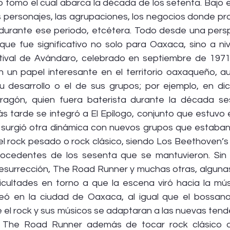
 tomo el cual abarca la década de los setenta. Bajo e
 personajes, las agrupaciones, los negocios donde prolif
urante ese periodo, etcétera. Todo desde una perspe
ue fue significativo no solo para Oaxaca, sino a nive
ival de Avándaro, celebrado en septiembre de 1971. 
 un papel interesante en el territorio oaxaqueño, a
 desarrollo o el de sus grupos; por ejemplo, en dic
ragón, quien fuera baterista durante la década ses
 tarde se integró a El Epílogo, conjunto que estuvo e
 surgió otra dinámica con nuevos grupos que estaba
l rock pesado o rock clásico, siendo Los Beethoven’s y
rocedentes de los sesenta que se mantuvieron. Sin 
esurrección, The Road Runner y muchas otras, algunas
icultades en torno a que la escena viró hacia la músi
 en la ciudad de Oaxaca, al igual que el bossanov
ue el rock y sus músicos se adaptaran a las nuevas tende
 The Road Runner además de tocar rock clásico o