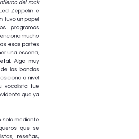
Kiss en el infierno del rock 
Led Zeppelin e 
 tuvo un papel 
os programas 
menciona mucho 
as esas partes 
ner una escena, 
tal. Algo muy 
 de las bandas 
sicionó a nivel 
 vocalista fue 
vidente que ya 
 solo mediante 
queros que se 
stas, reseñas, 