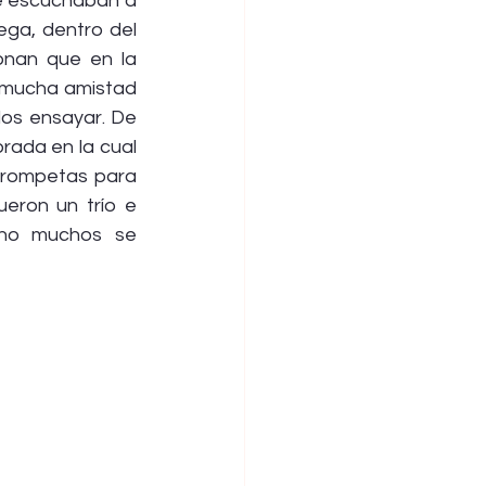
e escuchaban a 
ga, dentro del 
nan que en la 
 mucha amistad 
los ensayar. De 
ada en la cual 
rompetas para 
eron un trío e 
no muchos se 