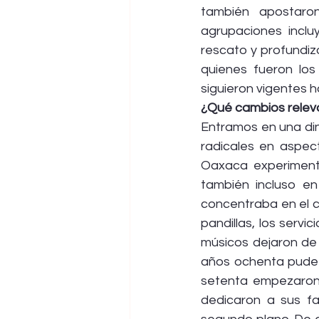
también apostaro
agrupaciones inclu
rescato y profundiz
quienes fueron los
siguieron vigentes h
¿Qué cambios releva
Entramos en una din
radicales en aspect
Oaxaca experimentó
también incluso en
concentraba en el ce
pandillas, los servi
músicos dejaron de 
años ochenta pude i
setenta empezaron a
dedicaron a sus fam