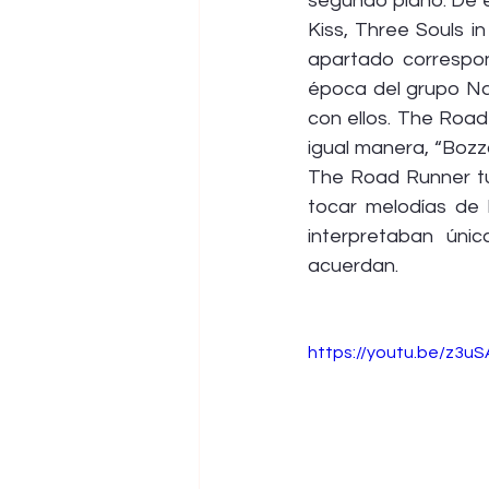
segundo plano. De 
Kiss, Three Souls i
apartado correspo
época del grupo Nah
con ellos. The Road
igual manera, “Bozz
The Road Runner tu
tocar melodías de 
interpretaban ún
acuerdan.
https://youtu.be/z3