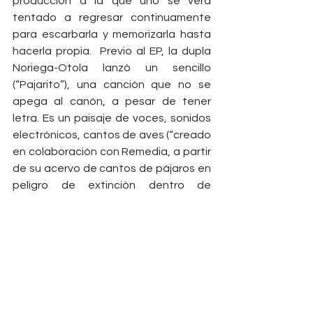
producción a la que uno se verá 
tentado a regresar continuamente 
para escarbarla y memorizarla hasta 
hacerla propia.  Previo al EP, la dupla 
Noriega-Otola lanzó un sencillo 
(“Pajarito”), una canción que no se 
apega al canón, a pesar de tener 
letra. Es un paisaje de voces, sonidos 
electrónicos, cantos de aves (“creado 
en colaboración con Remedia, a partir 
de su acervo de cantos de pájaros en 
peligro de extinción dentro de 
México”) y voz, una abigarrada mezcla, 
pero muy coherente en medio de toda 
su extrañeza que conforme avanza sí 
parece apegarse a la canción, pero 
no deja de tener una estructura 
“cubista” y hasta ciertos tonos épicos.