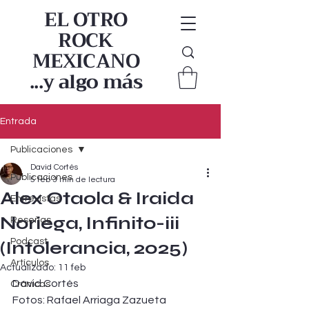
EL OTRO
ROCK
MEXICANO
...y algo más
Entrada
Publicaciones
David Cortés
Publicaciones
5 feb
3 min de lectura
Alex Otaola & Iraida
Entrevistas
Noriega, Infinito-iii
Reseñas
Podcast
(Intolerancia, 2025)
Artículos
Actualizado:
11 feb
David Cortés
Crónicas
Fotos: Rafael Arriaga Zazueta