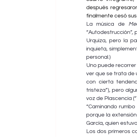
después regresaron 
finalmente cesó sus
La música de 
Me
“Autodestrucción”, p
Urquiza, pero la pa
inquieta, simplemen
personal.)
Uno puede recorrer c
ver que se trata de
con cierta tenden
tristeza”), pero al
voz de Plascencia (“
“Caminando rumbo al
porque la extensión 
García, quien estuvo
Los dos primeros co