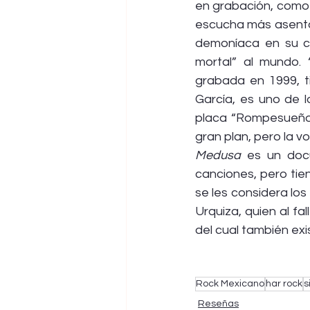
en grabación, como c
escucha más asentad
demoníaca en su co
mortal” al mundo. 
grabada en 1999, t
García, es uno de l
placa “Rompesueños”
gran plan, pero la v
Medusa
 es un doc
canciones, pero tien
se les considera lo
Urquiza, quien al fa
del cual también ex
Rock Mexicano
har rock
s
Reseñas