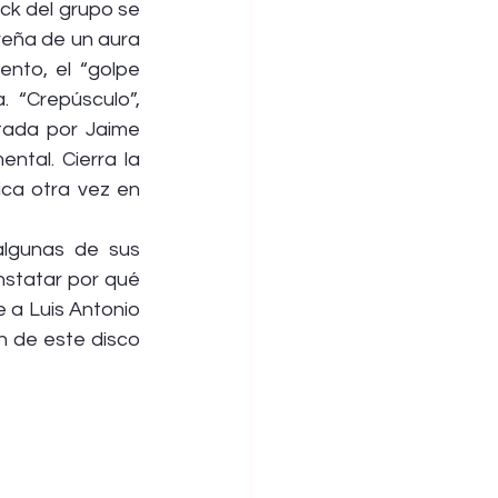
ck del grupo se 
eña de un aura 
to, el “golpe 
 “Crepúsculo”, 
tada por Jaime 
tal. Cierra la 
ca otra vez en 
lgunas de sus 
nstatar por qué 
 a Luis Antonio 
n de este disco 