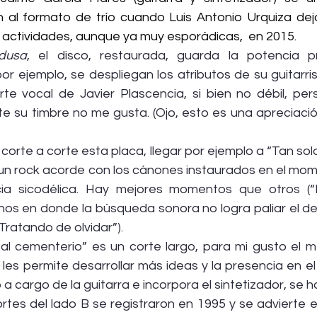
al formato de trío cuando Luis Antonio Urquiza dejó
 actividades, aunque ya muy esporádicas,  en 2015.
dusa
, el disco, restaurada, guarda la potencia pr
or ejemplo, se despliegan los atributos de su guitarris
rte vocal de Javier Plascencia, si bien no débil, pe
te su timbre no me gusta. (Ojo, esto es una apreciaci
orte a corte esta placa, llegar por ejemplo a “Tan sol
 un rock acorde con los cánones instaurados en el mome
cia sicodélica. Hay mejores momentos que otros (“
gunos en donde la búsqueda sonora no logra paliar el d
Tratando de olvidar”).
 cementerio” es un corte largo, para mi gusto el mej
les permite desarrollar más ideas y la presencia en el
 a cargo de la guitarra e incorpora el sintetizador, se 
rtes del lado B se registraron en 1995 y se advierte e