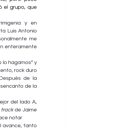
 el grupo, que 
imigenia y en 
ta Luis Antonio 
rsonalmente me 
ón enteramente 
o lo hagamos” y 
nto, rock duro 
Después de la 
esencanto de la 
or del lado A, 
 
track 
de Jaime 
hace notar
l avance, tanto 