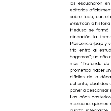
las escucharon en
editarlas oficialme
insert
 con la histori
Medusa se formó e
alineación la forma
Plascencia (bajo y vo
trío entró al estu
hagamos”; un año d
más “Tratando de ol
prometido hacer un 
difíciles de la dé
ochenta, abatidos u
poner a descansar e
Los años posteriore
mexicano, quienes m
cuarto integrante,