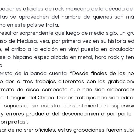
aciones oficiales de rock mexicano de la década de l
atas se aprovechen del hambre de quienes son má
o en este país se trata.
 resultar sorprendente que luego de medio siglo, un gr
so de Medusa, vea, por primera vez en su historia edi
 el arribo a la edición en vinyl puesta en circulació
ello hispano especializado en metal, hard rock y tend
o.
erista de la banda cuenta: “
Desde finales de los no
do dos o tres trabajos diferentes con las grabacio
rmato de disco compacto que han sido elaborados y
el Tianguis del Chopo. Dichos trabajos han sido editad
 supuesto, sin nuestro consentimiento ni supervisi
 y errores producto del desconocimiento por parte 
on piratas”.
ar de no srer oficiales, estas grabaciones fueron subi