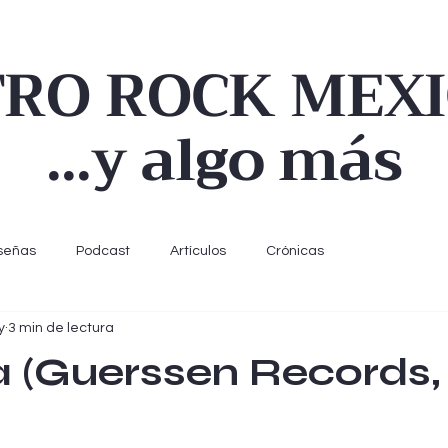
TRO ROCK MEX
...y algo más
señas
Podcast
Artículos
Crónicas
y
3 min de lectura
 (Guerssen Records,