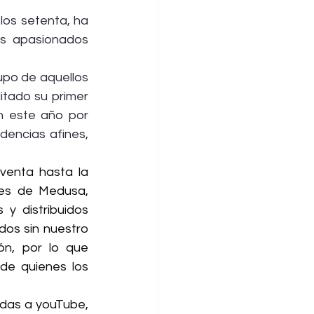
os setenta, ha 
s apasionados 
upo de aquellos 
tado su primer 
n este año por 
encias afines, 
venta hasta la 
nes de Medusa, 
 distribuidos 
os sin nuestro 
ón, por lo que 
de quienes los 
das a youTube, 