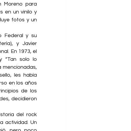
n Moreno para 
 en un vinilo y 
sobre todo, con el debido orden y respeto”. Sí, la edición es buena e incluye fotos y un 
 Federal y su 
ría), y Javier 
nal. En 1973, el 
y “Tan solo lo 
 mencionadas, 
llo, les había 
so en los años 
ncipios de los 
es, decidieron 
toria del rock 
 actividad. Un 
nió, pero poco 