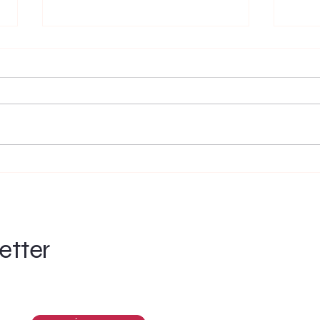
ISO 
Remi Álvarez: “La
sociedad sería mil
veces mejor con más
arte”.
etter