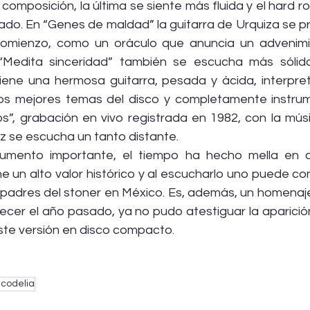
omposición, la última se siente más fluida y el hard ro
o. En “Genes de maldad” la guitarra de Urquiza se pr
mienzo, como un oráculo que anuncia un advenimien
“Medita sinceridad” también se escucha más sólida.
iene una hermosa guitarra, pesada y ácida, interpre
os mejores temas del disco y completamente instrumen
, grabación en vivo registrada en 1982, con la músi
oz se escucha un tanto distante.
umento importante, el tiempo ha hecho mella en a
e un alto valor histórico y al escucharlo uno puede co
s padres del stoner en México. Es, además, un homenaje
llecer el año pasado, ya no pudo atestiguar la aparició
iste versión en disco compacto.
icodelia