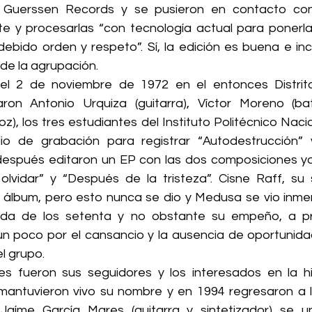
 Guerssen Records y se pusieron en contacto co
nte y procesarlas “con tecnología actual para ponerlas
a de la agrupación.
l 2 de noviembre de 1972 en el entonces Distrito
ron Antonio Urquiza (guitarra), Víctor Moreno (bate
z), los tres estudiantes del Instituto Politécnico Nacio
dio de grabación para registrar “Autodestrucción” 
espués editaron un EP con las dos composiciones ya
vidar” y “Después de la tristeza”. Cisne Raff, su se
álbum, pero esto nunca se dio y Medusa se vio inmer
cada de los setenta y no obstante su empeño, a pri
n poco por el cansancio y la ausencia de oportunidad
l grupo.
s fueron sus seguidores y los interesados en la his
antuvieron vivo su nombre y en 1994 regresaron a la
 Jaíme García Mares (guitarra y sintetizador) se u