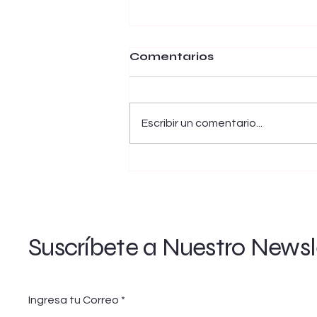
Comentarios
Escribir un comentario...
Andrea Robledo
Acevedo y Alejandro
Colavita, Híbrid (Cero
Records, 2025)
Suscríbete a Nuestro Newsl
Ingresa tu Correo