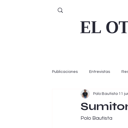
EL O
Publicaciones
Entrevistas
Re
Polo Bautista
11 j
Sumitom
Polo Bautista