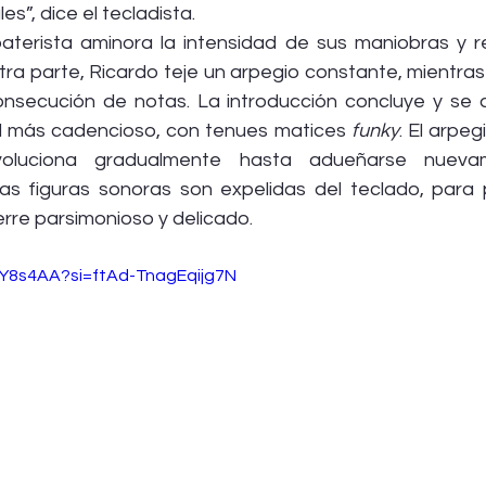
s”, dice el tecladista.
el baterista aminora la intensidad de sus maniobras y 
otra parte, Ricardo teje un arpegio constante, mientras 
nsecución de notas. La introducción concluye y se 
al más cadencioso, con tenues matices 
funky
. El arpeg
oluciona gradualmente hasta adueñarse nuevam
tas figuras sonoras son expelidas del teclado, para 
ierre parsimonioso y delicado.
ldbY8s4AA?si=ftAd-TnagEqijg7N