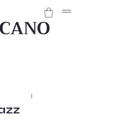
ICANO
azz