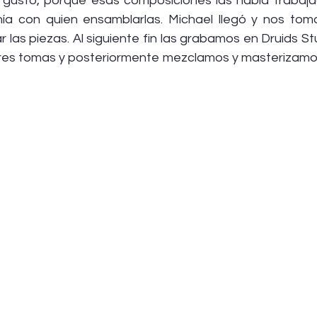
 gustó, porque esas composiciones las había trabaja
ía con quien ensamblarlas. Michael llegó y nos tom
as piezas. Al siguiente fin las grabamos en Druids Stu
res tomas y posteriormente mezclamos y masterizamos