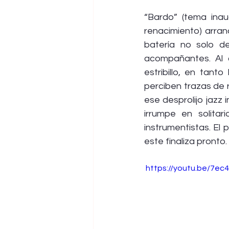
“Bardo” (tema inau
renacimiento) arran
batería no solo d
acompañantes. Al 
estribillo, en tant
perciben trazas de 
ese desprolijo jazz
irrumpe en solita
instrumentistas. El 
este finaliza pronto.
 https://youtu.be/7e