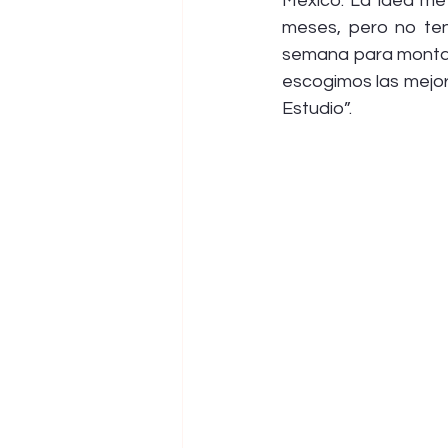
México. La idea me
meses, pero no ten
semana para montar l
escogimos las mejo
Estudio”.