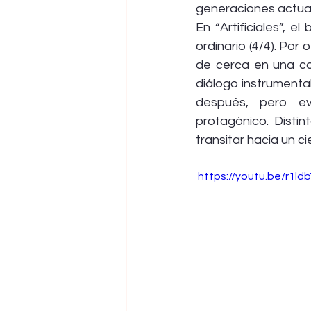
generaciones actuale
En “Artificiales”, 
ordinario (4/4). Por 
de cerca en una co
diálogo instrument
después, pero ev
protagónico. Distin
transitar hacia un c
 https://youtu.be/r1