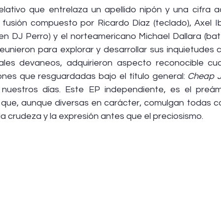
ativo que entrelaza un apellido nipón y una cifra acc
e fusión compuesto por Ricardo Díaz (teclado), Axel Ib
en DJ Perro) y el norteamericano Michael Dallara (bate
reunieron para explorar y desarrollar sus inquietudes 
les devaneos, adquirieron aspecto reconocible cua
nes que resguardadas bajo el título general: 
Cheap J
a nuestros días. Este EP independiente, es el preá
s que, aunque diversas en carácter, comulgan todas con
 la crudeza y la expresión antes que el preciosismo.