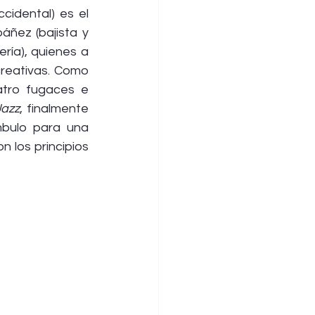
idental) es el 
áñez (bajista y 
ría), quienes a 
creativas. Como 
tro fugaces e 
azz
, finalmente 
mbulo para una 
 los principios 