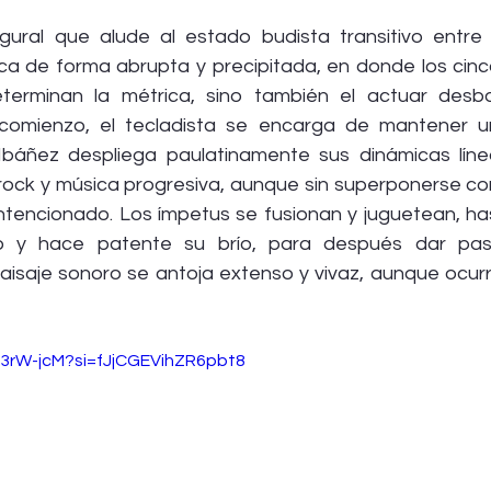
gural que alude al estado budista transitivo entre 
ca de forma abrupta y precipitada, en donde los cinco
eterminan la métrica, sino también el actuar desb
comienzo, el tecladista se encarga de mantener u
o Ibáñez despliega paulatinamente sus dinámicas líne
rock y música progresiva, aunque sin superponerse c
 intencionado. Los ímpetus se fusionan y juguetean, ha
rio y hace patente su brío, para después dar pas
paisaje sonoro se antoja extenso y vivaz, aunque ocurre
c43rW-jcM?si=fJjCGEVihZR6pbt8